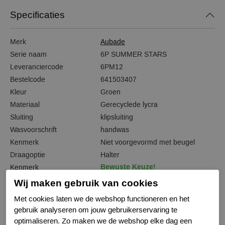
Specificaties
Merk
Aubade
Serie naam
6P SUMMER STARS
Leveranciercode
6PM12
Bestelcode
641503407
Kleur
Groen
Materiaal
Gerecyclede lycra
Sluiting
klipsluiting
Wasvoorschrift
handwas
Kenmerk
Niet voorgevormd met beugel
Draagoptie
Halter
Bewuste Keuze!
Kenmerk
Wij maken gebruik van cookies
Met cookies laten we de webshop functioneren en het
gebruik analyseren om jouw gebruikerservaring te
Gerelateerde producten
optimaliseren. Zo maken we de webshop elke dag een