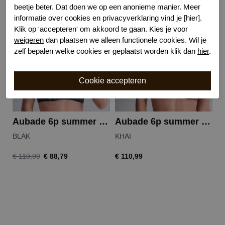
beetje beter. Dat doen we op een anonieme manier. Meer
informatie over cookies en privacyverklaring vind je [hier].
-20%
Klik op 'accepteren' om akkoord te gaan. Kies je voor
weigeren
dan plaatsen we alleen functionele cookies. Wil je
zelf bepalen welke cookies er geplaatst worden klik dan
hier
.
Aubade 6p summer stars bikinitop
Aubade 6p summer stars bikinitop
BLAK
KHAI
B
€ 88,79
€ 110,99
€ 110,99
€ 