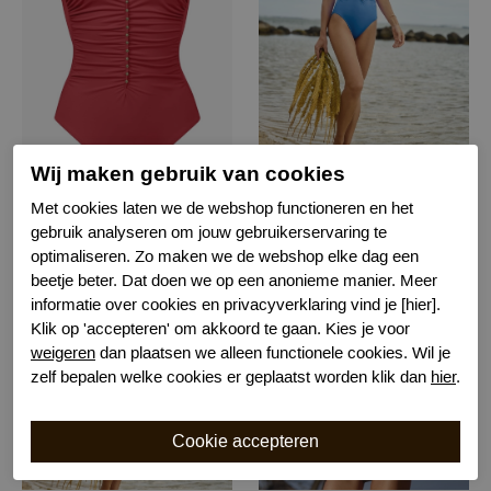
Charmline nos badpak
Charmline nos badpak
Wij maken gebruik van cookies
844 sunfire
339 breeze
Met cookies laten we de webshop functioneren en het
gebruik analyseren om jouw gebruikerservaring te
€ 129,99
€ 129,99
optimaliseren. Zo maken we de webshop elke dag een
beetje beter. Dat doen we op een anonieme manier. Meer
informatie over cookies en privacyverklaring vind je [hier].
Klik op 'accepteren' om akkoord te gaan. Kies je voor
weigeren
dan plaatsen we alleen functionele cookies. Wil je
zelf bepalen welke cookies er geplaatst worden klik dan
hier
.