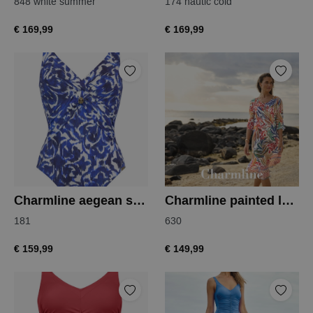
848 white summer
174 nautic cold
€ 169,99
€ 169,99
Charmline aegean spirit badpak
Charmline painted leaves tuniek
181
630
€ 159,99
€ 149,99