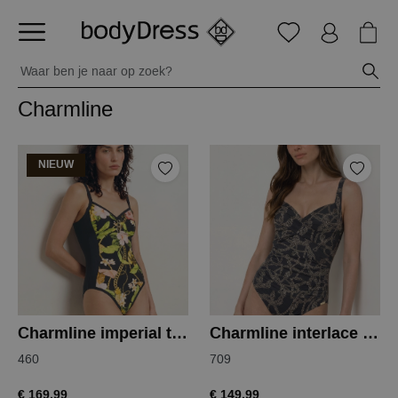
Charmline
NIEUW
Charmline imperial tropics badpak
Charmline interlace chains badpak
460
709
€ 169,99
€ 149,99