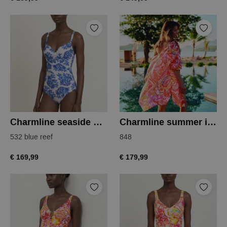
Charmline seaside breeze badpak
Charmline summer infusion dress
532 blue reef
848
€ 169,99
€ 179,99