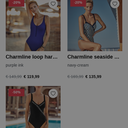
-20%
-20%
Charmline loop harmony badpak
Charmline seaside dining badpak
purple ink
navy-cream
€ 119,99
€ 135,99
€ 149,99
€ 169,99
-50%