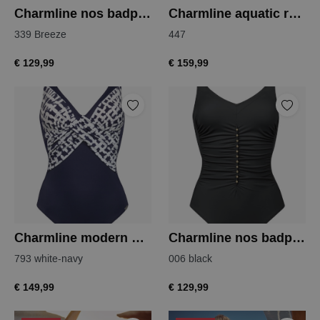
Charmline nos badpak
Charmline aquatic reptile bikini
339 Breeze
447
€ 129,99
€ 159,99
Charmline modern marina badpak
Charmline nos badpak
793 white-navy
006 black
€ 149,99
€ 129,99