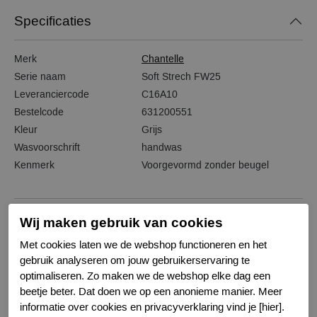
Specificaties
Merk
Chantelle
Serie naam
Soft Strech FW25
Leveranciercode
C16A10
Bestelcode
631200551
Kleur
Grijs
Wasvoorschrift
handwas
Kenmerk
Voorgevormd zonder beugel
Wij maken gebruik van cookies
Gerelateerde producten
Met cookies laten we de webshop functioneren en het
gebruik analyseren om jouw gebruikerservaring te
optimaliseren. Zo maken we de webshop elke dag een
-50%
beetje beter. Dat doen we op een anonieme manier. Meer
informatie over cookies en privacyverklaring vind je [hier].