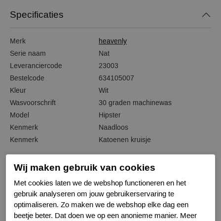
Specificaties
Merk
heavenly
Serie naam
Nat
Leveranciercode
23003
Bestelcode
634105007
Kleur
Wit
Wasvoorschrift
30 graden machinewas
Model
Hipster
Kenmerk
Naadloos
Kenmerk
Katoenen kruisje
Wij maken gebruik van cookies
Met cookies laten we de webshop functioneren en het
Gerelateerde producten
gebruik analyseren om jouw gebruikerservaring te
optimaliseren. Zo maken we de webshop elke dag een
beetje beter. Dat doen we op een anonieme manier. Meer