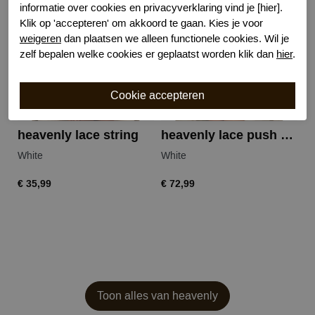
informatie over cookies en privacyverklaring vind je [hier].
Klik op 'accepteren' om akkoord te gaan. Kies je voor
weigeren
dan plaatsen we alleen functionele cookies. Wil je
zelf bepalen welke cookies er geplaatst worden klik dan
hier
.
heavenly lace string
heavenly lace push up bh
White
White
€ 35,99
€ 72,99
Toon alles van heavenly