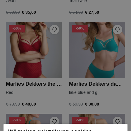
zwart
Teal Lace
€ 35,00
€ 27,50
€ 69,99
€ 54,99
-50%
-50%
Marlies Dekkers the art of love taille
Marlies Dekkers dame de paris string
Red
lake blue and g
€ 40,00
€ 30,00
€ 79,99
€ 59,99
-50%
-50%