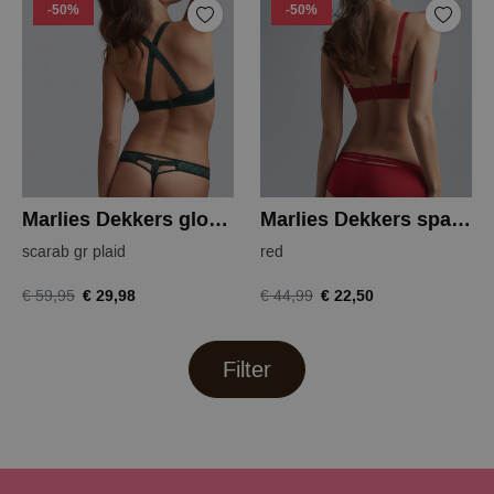
-50%
-50%
Marlies Dekkers gloria string
Marlies Dekkers space odyssey
scarab gr plaid
red
€ 29,98
€ 22,50
€ 59,95
€ 44,99
Filter