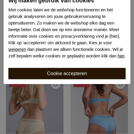
Wij maken gebruik van cookies
Met cookies laten we de webshop functioneren en het
gebruik analyseren om jouw gebruikerservaring te
optimaliseren. Zo maken we de webshop elke dag een
beetje beter. Dat doen we op een anonieme manier. Meer
informatie over cookies en privacyverklaring vind je [hier].
Klik op 'accepteren' om akkoord te gaan. Kies je voor
Marlies Dekkers dame de paris hipster
Marlies Dekkers space odyssey string
weigeren
dan plaatsen we alleen functionele cookies. Wil je
lake blue and g
pristine
zelf bepalen welke cookies er geplaatst worden klik dan
hier
.
€ 30,00
€ 27,48
€ 59,99
€ 54,95
-50%
-50%