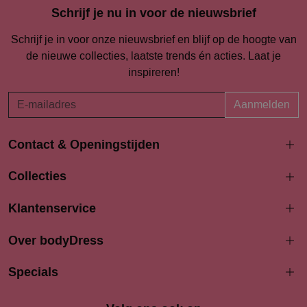
Schrijf je nu in voor de nieuwsbrief
Schrijf je in voor onze nieuwsbrief en blijf op de hoogte van
de nieuwe collecties, laatste trends én acties. Laat je
inspireren!
Aanmelden
Contact & Openingstijden
Langestraat 94-96
Collecties
3811 AK Amersfoort
033 4690704
Klantenservice
info@bodydress.nl
Over bodyDress
Openingstijden
Maandag
Specials
13:00 - 17:30
Dinsdag
9:30 - 17:30