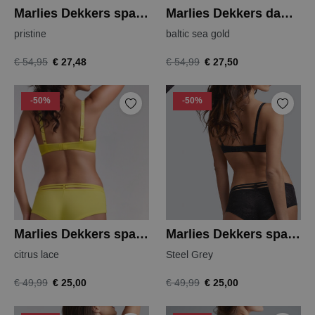
Marlies Dekkers space odyssey shorts
Marlies Dekkers dame de paris slip
pristine
baltic sea gold
€ 27,48
€ 27,50
€ 54,95
€ 54,99
-50%
-50%
Marlies Dekkers space odyssey short
Marlies Dekkers space odyssey short
citrus lace
Steel Grey
€ 25,00
€ 25,00
€ 49,99
€ 49,99