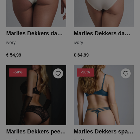
Marlies Dekkers dame de paris brief
Marlies Dekkers dame de paris highwaist
ivory
ivory
€ 54,99
€ 64,99
-50%
-50%
Marlies Dekkers peekaboo slip
Marlies Dekkers space odyssey thong