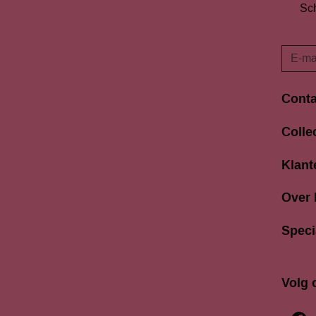
Sch
Conta
Langes
Colle
3811 A
033 4
Klant
info@b
Over
Speci
Volg 