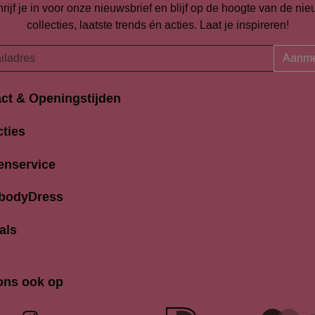
rijf je in voor onze nieuwsbrief en blijf op de hoogte van de ni
collecties, laatste trends én acties. Laat je inspireren!
Aanme
ct & Openingstijden
Openingstijden
traat 94-96
cties
Maandag
K Amersfoort
13:00 
690704
enservice
Dinsdag
9:30 
odydress.nl
Woensdag
9.30 
 bodyDress
Donderdag
9:30 
Vrijdag
9:30 
als
Zaterdag
9:30 
Zondag
12.00 
ons ook op