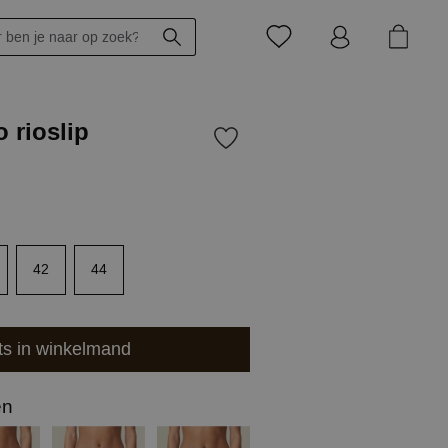
 rioslip
42
44
ts in winkelmand
en