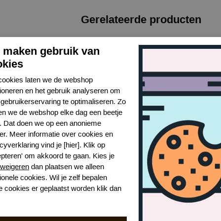
Gerelateerde producten
j maken gebruik van
okies
cookies laten we de webshop
tioneren en het gebruik analyseren om
gebruikerservaring te optimaliseren. Zo
n we de webshop elke dag een beetje
r. Dat doen we op een anonieme
er. Meer informatie over cookies en
cyverklaring vind je [hier]. Klik op
epteren' om akkoord te gaan. Kies je
weigeren
dan plaatsen we alleen
vero string
Marie Jo avero strapless bh
Mar
ionele cookies. Wil je zelf bepalen
CAL
CAL
e cookies er geplaatst worden klik dan
€ 96,99
€ 96