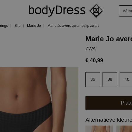
trings
Slip
Marie Jo
Marie Jo avero zwa rioslip zwart
Marie Jo avero
ZWA
€ 40,99
36
38
40
Plaa
Alternatieve kleur