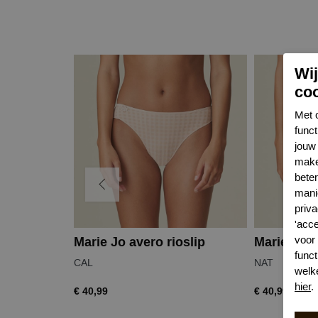
Wi
co
Met 
func
jouw 
make
bete
mani
priva
'acc
voor
Marie Jo avero rioslip
Marie Jo a
funct
CAL
NAT
welk
hier
.
€ 40,99
€ 40,99