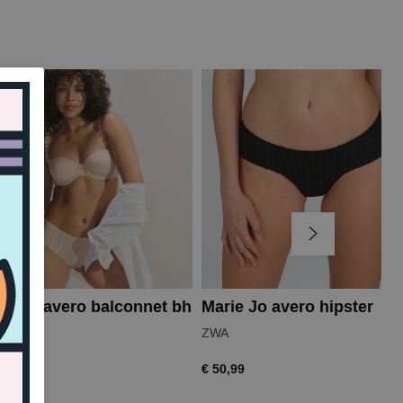
ie Jo avero balconnet bh
Marie Jo avero hipster
ZWA
,99
€ 50,99