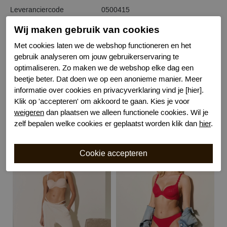
Leveranciercode
0500415
Bestelcode
634101702
Wij maken gebruik van cookies
Kleur
Wit
Met cookies laten we de webshop functioneren en het
Wasvoorschrift
30 graden niet geschikt voor droger
gebruik analyseren om jouw gebruikerservaring te
Model
Hipster
optimaliseren. Zo maken we de webshop elke dag een
Kenmerk
Omvat billen gedeeltelijk
beetje beter. Dat doen we op een anonieme manier. Meer
Kenmerk
Katoenen kruisje
informatie over cookies en privacyverklaring vind je [hier].
Klik op 'accepteren' om akkoord te gaan. Kies je voor
weigeren
dan plaatsen we alleen functionele cookies. Wil je
zelf bepalen welke cookies er geplaatst worden klik dan
hier
.
Gerelateerde producten