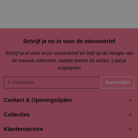
Schrijf je nu in voor de nieuwsbrief
Schrijf je in voor onze nieuwsbrief en blijf op de hoogte van
de nieuwe collecties, laatste trends én acties. Laat je
inspireren!
Aanmelden
Contact & Openingstijden
Langestraat 94-96
Collecties
3811 AK Amersfoort
033 4690704
Klantenservice
info@bodydress.nl