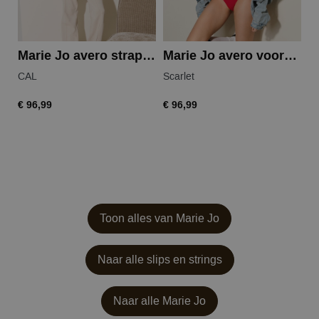
Marie Jo avero strapless bh
Marie Jo avero voorgevormde bh
M
CAL
Scarlet
W
€ 96,99
€ 96,99
€ 
Toon alles van Marie Jo
Naar alle slips en strings
Naar alle
Marie Jo