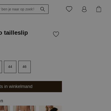
 tailleslip
44
46
ts in winkelmand
en