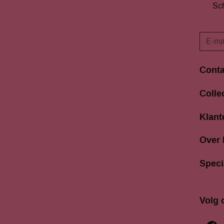
Sch
Conta
Langes
Colle
3811 A
033 4
Klant
info@b
Over
Speci
Volg 