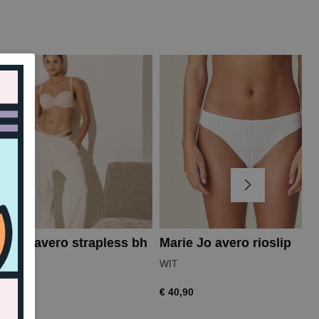
ie Jo avero strapless bh
Marie Jo avero rioslip
WIT
,99
€ 40,90