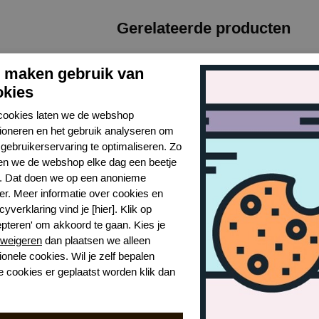
Gerelateerde producten
j maken gebruik van
okies
cookies laten we de webshop
tioneren en het gebruik analyseren om
gebruikerservaring te optimaliseren. Zo
n we de webshop elke dag een beetje
r. Dat doen we op een anonieme
er. Meer informatie over cookies en
cyverklaring vind je [hier]. Klik op
epteren' om akkoord te gaan. Kies je
weigeren
dan plaatsen we alleen
Marie Jo avero voorgevormde bh
Marie Jo avero rioslip
Mar
ionele cookies. Wil je zelf bepalen
NAT
CAL
e cookies er geplaatst worden klik dan
€ 40,99
€ 96