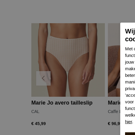
Wi
co
Met 
func
jouw 
make
bete
mani
priva
'acc
voor
Marie Jo avero tailleslip
funct
CAL
Caffe Latte
welk
hier
.
€ 45,99
€ 96,99