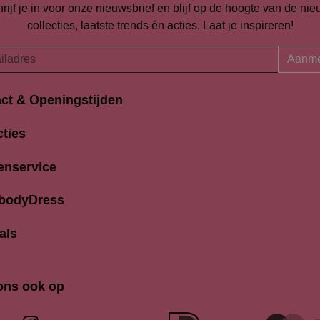
rijf je in voor onze nieuwsbrief en blijf op de hoogte van de ni
collecties, laatste trends én acties. Laat je inspireren!
Aanme
ct & Openingstijden
Openingstijden
traat 94-96
cties
Maandag
K Amersfoort
13:00 
690704
enservice
Dinsdag
9:30 
odydress.nl
Woensdag
9.30 
 bodyDress
Donderdag
9:30 
Vrijdag
9:30 
als
Zaterdag
9:30 
Zondag
12.00 
ons ook op