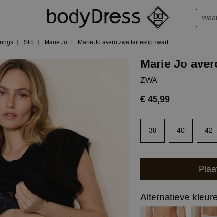
trings
Slip
Marie Jo
Marie Jo avero zwa tailleslip zwart
Marie Jo avero
ZWA
€ 45,99
38
40
42
Plaa
Alternatieve kleur