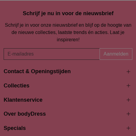
Schrijf je nu in voor de nieuwsbrief
Schrijf je in voor onze nieuwsbrief en blijf op de hoogte van
de nieuwe collecties, laatste trends én acties. Laat je
inspireren!
Aanmelden
Contact & Openingstijden
Langestraat 94-96
Collecties
3811 AK Amersfoort
033 4690704
Klantenservice
info@bodydress.nl
Over bodyDress
Openingstijden
Maandag
Specials
13:00 - 17:30
Dinsdag
9:30 - 17:30