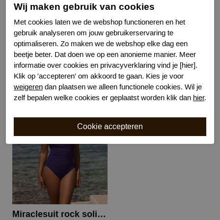
Correctieniveau
sterk
Wij maken gebruik van cookies
Wasvoorschrift
handwas
Met cookies laten we de webshop functioneren en het
Nachtmode
Verstelbare bandjes
gebruik analyseren om jouw gebruikerservaring te
Kenmerk
Voorgevormd zonder beugel
optimaliseren. Zo maken we de webshop elke dag een
beetje beter. Dat doen we op een anonieme manier. Meer
informatie over cookies en privacyverklaring vind je [hier].
Klik op 'accepteren' om akkoord te gaan. Kies je voor
weigeren
dan plaatsen we alleen functionele cookies. Wil je
Gerelateerde producten
zelf bepalen welke cookies er geplaatst worden klik dan
hier
.
Miraclesuit rock solid europa