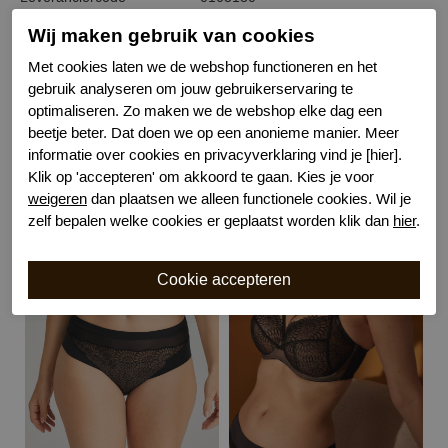
Bestelcode
631101022
Wij maken gebruik van cookies
Kleur
Zwart
Met cookies laten we de webshop functioneren en het
Sluiting
Haaksluiting
gebruik analyseren om jouw gebruikerservaring te
Wasvoorschrift
handwas
optimaliseren. Zo maken we de webshop elke dag een
Kenmerk
Niet voorgevormd met beugel
beetje beter. Dat doen we op een anonieme manier. Meer
informatie over cookies en privacyverklaring vind je [hier].
Klik op 'accepteren' om akkoord te gaan. Kies je voor
weigeren
dan plaatsen we alleen functionele cookies. Wil je
zelf bepalen welke cookies er geplaatst worden klik dan
hier
.
Gerelateerde producten