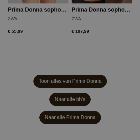
Prima Donna sophora full briefs
Prima Donna sophora full cup wire bra
ZWA
ZWA
Z
€ 55,99
€ 107,99
€ 
Toon alles van Prima Donna
Naar alle bh's
Naar alle
Prima Donna