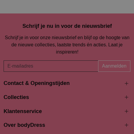
Schrijf je nu in voor de nieuwsbrief
Schrijf je in voor onze nieuwsbrief en blijf op de hoogte van
de nieuwe collecties, laatste trends én acties. Laat je
inspireren!
Aanmelden
Contact & Openingstijden
Langestraat 94-96
Collecties
3811 AK Amersfoort
033 4690704
Klantenservice
info@bodydress.nl
Over bodyDress
Openingstijden