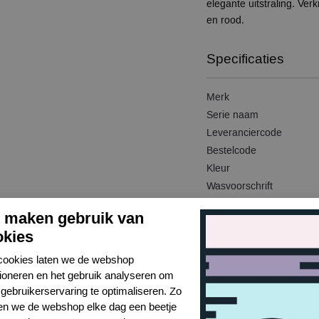
elegante uitstraling. Verk
en rood.
Specificaties
Merk
Serie naam
Leveranciercode
Bestelcode
Kleur
Wasvoorschrift
Model
j maken gebruik van
Kenmerk
okies
Kenmerk
cookies laten we de webshop
tioneren en het gebruik analyseren om
gebruikerservaring te optimaliseren. Zo
n we de webshop elke dag een beetje
Gerelateerde producten