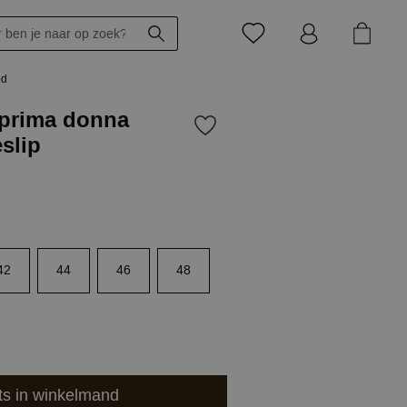
od
prima donna
slip
42
44
46
48
ts in winkelmand