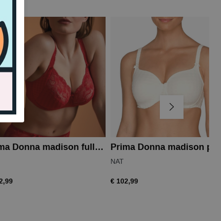
Prima Donna madison full cup wire bra
Prima Donna madison
NAT
2,99
€ 102,99