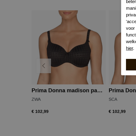
bete
mani
priva
'acc
voor
funct
welk
hier
.
Prima Donna madison padded bra - heart shape
ZWA
SCA
€ 102,99
€ 102,99