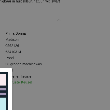
rijgbaar in huidskleur, natuur, wit, zwart
Prima Donna
Madison
0562126
634103141
Rood
30 graden machinewas
Taille
Katoenen kruisje
Bewuste Keuze!