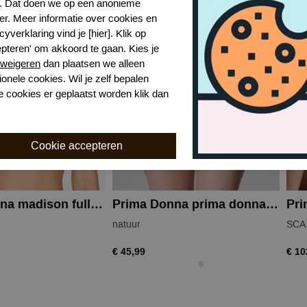
r. Dat doen we op een anonieme
er. Meer informatie over cookies en
cyverklaring vind je [hier]. Klik op
epteren' om akkoord te gaan. Kies je
weigeren
dan plaatsen we alleen
ionele cookies. Wil je zelf bepalen
e cookies er geplaatst worden klik dan
Prima Donna madison full cup wire bra
Prima Donna prima donna madison rioslip
natuur
SCA
€ 45,99
€ 10