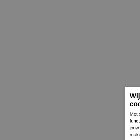
Wi
co
Met 
func
jouw 
make