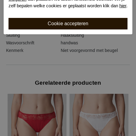
Serie naam
Madison
zelf bepalen welke cookies er geplaatst worden klik dan
hier
.
Leveranciercode
0162121
Bestelcode
631100720
Kleur
Wit
Sluiting
Haaksluiting
Wasvoorschrift
handwas
Kenmerk
Niet voorgevormd met beugel
Gerelateerde producten