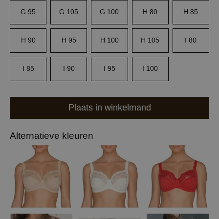
G 95
G 105
G 100
H 80
H 85
H 90
H 95
H 100
H 105
I 80
I 85
I 90
I 95
I 100
Plaats in winkelmand
Alternatieve kleuren