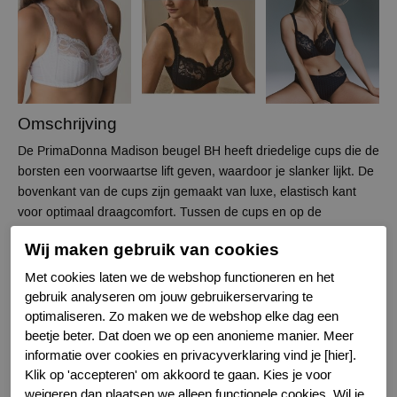
Omschrijving
De PrimaDonna Madison beugel BH heeft driedelige cups die de
borsten een voorwaartse lift geven, waardoor je slanker lijkt. De
bovenkant van de cups zijn gemaakt van luxe, elastisch kant
voor optimaal draagcomfort. Tussen de cups en op de
schouderbandjes zijn strikjes bevestigd. De Madison is erg
Wij maken gebruik van cookies
populair onder PrimaDonna fans. De combinatie van ruitjes en
kant geeft deze serie een jonge en elegante uitstraling. Deze bh
Met cookies laten we de webshop functioneren en het
is verkrijgbaar in natuur, zwart, huidskleur, rood en wit.
gebruik analyseren om jouw gebruikerservaring te
optimaliseren. Zo maken we de webshop elke dag een
beetje beter. Dat doen we op een anonieme manier. Meer
Specificaties
informatie over cookies en privacyverklaring vind je [hier].
Klik op 'accepteren' om akkoord te gaan. Kies je voor
Merk
Prima Donna
weigeren
dan plaatsen we alleen functionele cookies. Wil je