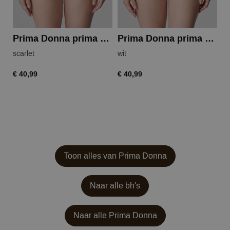
Prima Donna prima donna madison string
Prima Donna prima donna madison string
scarlet
wit
S
€ 40,99
€ 40,99
€ 
Toon alles van Prima Donna
Naar alle bh's
Naar alle
Prima Donna