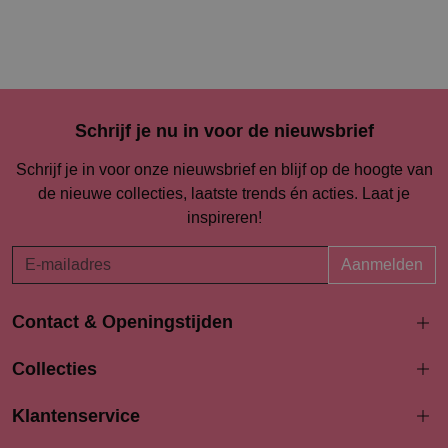
Schrijf je nu in voor de nieuwsbrief
Schrijf je in voor onze nieuwsbrief en blijf op de hoogte van
de nieuwe collecties, laatste trends én acties. Laat je
inspireren!
Aanmelden
Contact & Openingstijden
Langestraat 94-96
Collecties
3811 AK Amersfoort
033 4690704
Klantenservice
info@bodydress.nl