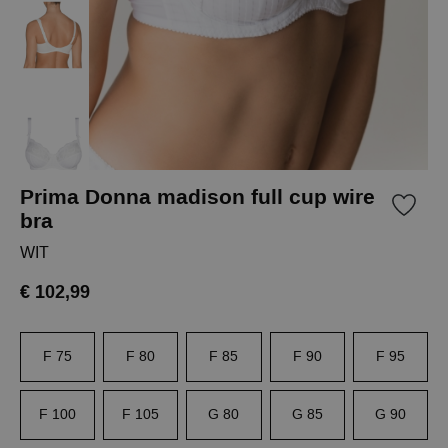
Prima Donna madison full cup wire
bra
WIT
€ 102,99
F 75
F 80
F 85
F 90
F 95
F 100
F 105
G 80
G 85
G 90