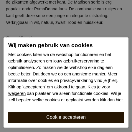
de zijkanten afgewerkt met kant. De Madison serie is erg
populair onder PrimaDonna fans. De combinatie van ruitjes en
kant geeft deze serie een jonge en elegante uitstraling.
Verkrijgbaar in wit, natuur, zwart, rood en huidskleur.
Specificaties
Wij maken gebruik van cookies
Merk
Prima Donna
Met cookies laten we de webshop functioneren en het
gebruik analyseren om jouw gebruikerservaring te
Serie naam
Madison
optimaliseren. Zo maken we de webshop elke dag een
Leveranciercode
0662125
beetje beter. Dat doen we op een anonieme manier. Meer
Bestelcode
634401731
informatie over cookies en privacyverklaring vind je [hier].
Kleur
Champagne
Klik op 'accepteren' om akkoord te gaan. Kies je voor
Wasvoorschrift
30 graden machinewas
weigeren
dan plaatsen we alleen functionele cookies. Wil je
Model
String
zelf bepalen welke cookies er geplaatst worden klik dan
hier
.
Kenmerk
Katoenen kruisje