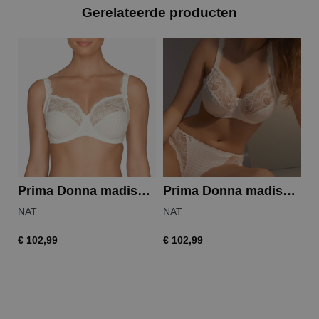
Gerelateerde producten
Prima Donna madison full cup wire bra
Prima Donna madison full cup wire bra
NAT
NAT
na
€ 102,99
€ 102,99
€ 