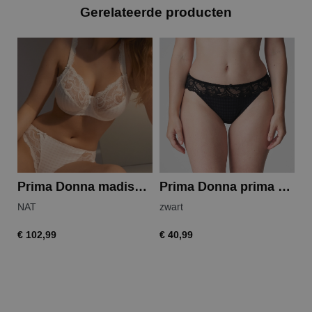
Gerelateerde producten
Prima Donna madison full cup wire bra
Prima Donna prima donna madison string
NAT
zwart
Z
€ 102,99
€ 40,99
€ 