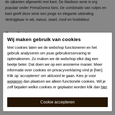
de zijkanten afgewerkt met kant. De Madison serie is erg
populair onder PrimaDonna fans. De combinatie van ruitjes en
kant geeft deze serie een jonge en elegante uitstraling.
Verkrijgbaar in wit, natuur, zwart, rood en huidskleur.
Specificaties
Wij maken gebruik van cookies
Merk
Prima Donna
Met cookies laten we de webshop functioneren en het
gebruik analyseren om jouw gebruikerservaring te
Serie naam
Madison
optimaliseren. Zo maken we de webshop elke dag een
Leveranciercode
0662125
beetje beter. Dat doen we op een anonieme manier. Meer
Bestelcode
634401728
informatie over cookies en privacyverklaring vind je [hier].
Kleur
Wit
Klik op 'accepteren' om akkoord te gaan. Kies je voor
Wasvoorschrift
30 graden machinewas
weigeren
dan plaatsen we alleen functionele cookies. Wil je
Model
String
zelf bepalen welke cookies er geplaatst worden klik dan
hier
.
Kenmerk
Katoenen kruisje