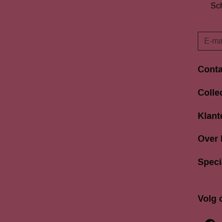
Sch
Conta
Langes
Colle
3811 A
033 4
Klant
info@b
Over
Speci
Volg 