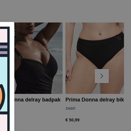
ma Donna delray badpak
t
zwart
8,99
€ 50,99