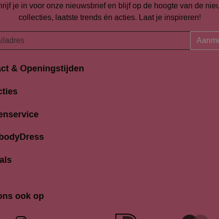
rijf je in voor onze nieuwsbrief en blijf op de hoogte van de ni
collecties, laatste trends én acties. Laat je inspireren!
Aanme
ct & Openingstijden
Openingstijden
traat 94-96
cties
Maandag
K Amersfoort
13:00 
690704
enservice
Dinsdag
9:30 
odydress.nl
Woensdag
9.30 
 bodyDress
Donderdag
9:30 
Vrijdag
9:30 
als
Zaterdag
9:30 
Zondag
12.00 
ons ook op