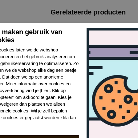
Gerelateerde producten
j maken gebruik van
okies
cookies laten we de webshop
tioneren en het gebruik analyseren om
gebruikerservaring te optimaliseren. Zo
n we de webshop elke dag een beetje
r. Dat doen we op een anonieme
er. Meer informatie over cookies en
cyverklaring vind je [hier]. Klik op
epteren' om akkoord te gaan. Kies je
weigeren
dan plaatsen we alleen
Prima Donna delray bikinitop
Prima Donna delray badpak
Pri
ionele cookies. Wil je zelf bepalen
Sea Turtle
zwar
e cookies er geplaatst worden klik dan
€ 143,99
€ 17