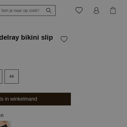
elray bikini slip
44
ts in winkelmand
en