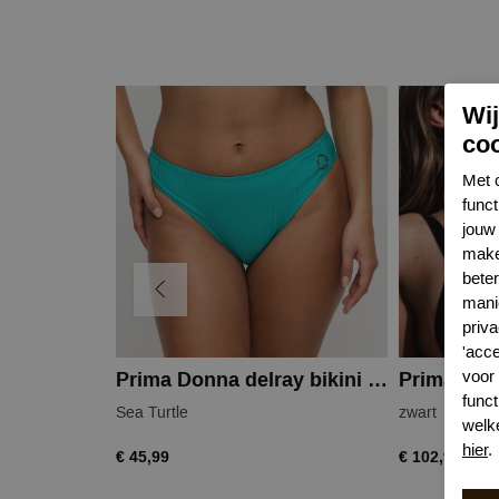
Wi
co
Met 
func
jouw 
make
bete
mani
priva
'acc
voor
Prima Donna delray bikini slip
funct
Sea Turtle
zwart
welk
hier
.
€ 45,99
€ 102,99