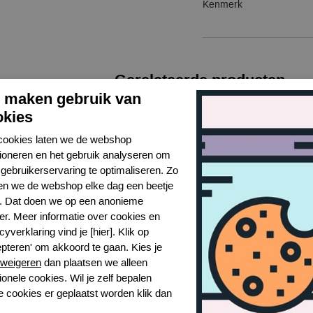
Kenmerk
Gerelateerde producten
j maken gebruik van
okies
cookies laten we de webshop
tioneren en het gebruik analyseren om
gebruikerservaring te optimaliseren. Zo
n we de webshop elke dag een beetje
r. Dat doen we op een anonieme
er. Meer informatie over cookies en
cyverklaring vind je [hier]. Klik op
epteren' om akkoord te gaan. Kies je
weigeren
dan plaatsen we alleen
ionele cookies. Wil je zelf bepalen
na delray badpak
Prima Donna delray badpak
e cookies er geplaatst worden klik dan
zwart
Sea 