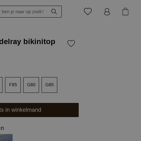
elray bikinitop
F85
G80
G85
ts in winkelmand
en