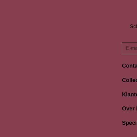
Sch
Conta
Langes
Colle
3811 A
033 4
Klant
info@b
Over
Speci