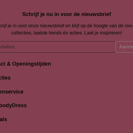
Schrijf je nu in voor de nieuwsbrief
rijf je in voor onze nieuwsbrief en blijf op de hoogte van de ni
collecties, laatste trends én acties. Laat je inspireren!
Aanme
ct & Openingstijden
Openingstijden
traat 94-96
cties
Maandag
K Amersfoort
13:00 
690704
enservice
Dinsdag
9:30 
odydress.nl
Woensdag
9.30 
 bodyDress
Donderdag
9:30 
Vrijdag
9:30 
als
Zaterdag
9:30 
Zondag
12.00 