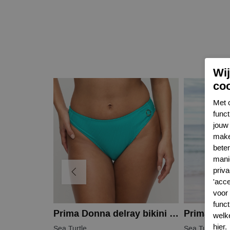
Wi
co
Met 
func
jouw 
make
bete
mani
priva
'acc
voor
funct
Prima Donna delray bikini slip
Prima Don
welk
hier
.
Sea Turtle
Sea Turtle