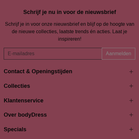
Schrijf je nu in voor de nieuwsbrief
Schrijf je in voor onze nieuwsbrief en blijf op de hoogte van
de nieuwe collecties, laatste trends én acties. Laat je
inspireren!
Aanmelden
Contact & Openingstijden
Langestraat 94-96
Collecties
3811 AK Amersfoort
033 4690704
Klantenservice
info@bodydress.nl
Over bodyDress
Openingstijden
Maandag
Specials
13:00 - 17:30
Dinsdag
9:30 - 17:30