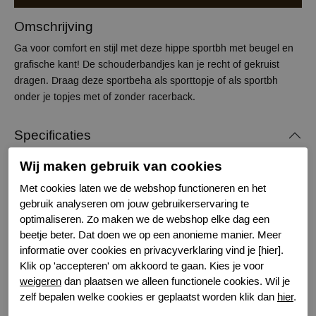
Omschrijving
Ga voor comfort en stijl met deze hippe sportbh met beugel en
grafische kant! De schouderbandjes kan je recht of gekruist
dragen. Draag deze sportbeha als sporttopje of als sportbh
onder je topjes met of zonder racerback.
Specificaties
Wij maken gebruik van cookies
Merk
Prima Donna
Met cookies laten we de webshop functioneren en het
Serie naam
The Game
gebruik analyseren om jouw gebruikerservaring te
Leveranciercode
6000516
optimaliseren. Zo maken we de webshop elke dag een
Bestelcode
631400102
beetje beter. Dat doen we op een anonieme manier. Meer
Kleur
Zwart
informatie over cookies en privacyverklaring vind je [hier].
Sluiting
Haaksluiting
Klik op 'accepteren' om akkoord te gaan. Kies je voor
Wasvoorschrift
handwas
weigeren
dan plaatsen we alleen functionele cookies. Wil je
zelf bepalen welke cookies er geplaatst worden klik dan
hier
.
Nachtmode
Verstelbare bandjes
Kenmerk
Voorgevormd met beugel