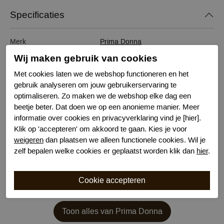
Specificaties
Merk
Prima Donna
Serie naam
The Game
Wij maken gebruik van cookies
Leveranciercode
6000581-2023
Met cookies laten we de webshop functioneren en het
Bestelcode
631800002
gebruik analyseren om jouw gebruikerservaring te
Kleur
Zwart
optimaliseren. Zo maken we de webshop elke dag een
Materiaal
Polyamide
beetje beter. Dat doen we op een anonieme manier. Meer
Wasvoorschrift
30 graden machinewas
informatie over cookies en privacyverklaring vind je [hier].
Klik op 'accepteren' om akkoord te gaan. Kies je voor
Draagoptie
Kruislings
weigeren
dan plaatsen we alleen functionele cookies. Wil je
zelf bepalen welke cookies er geplaatst worden klik dan
hier
.
Toon alles van Prima Donna