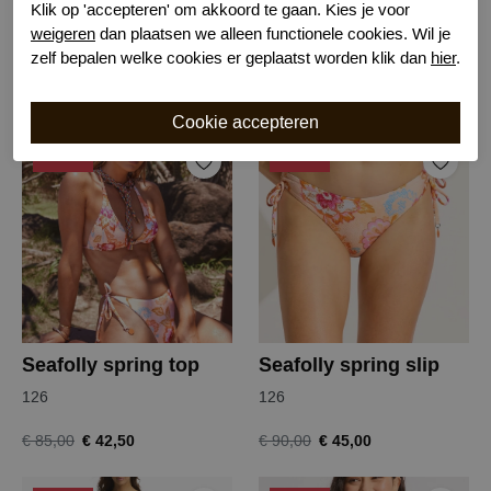
Klik op 'accepteren' om akkoord te gaan. Kies je voor
Seafolly rococo slip
Seafolly rococo badpak
weigeren
dan plaatsen we alleen functionele cookies. Wil je
Black
Black
zelf bepalen welke cookies er geplaatst worden klik dan
hier
.
€ 37,50
€ 85,00
€ 74,99
€ 169,99
-50%
-50%
Seafolly spring top
Seafolly spring slip
126
126
€ 42,50
€ 45,00
€ 85,00
€ 90,00