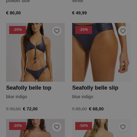
powder blue
White
€ 80,00
€ 49,99
-20%
-20%
Seafolly belle top
Seafolly belle slip
blue indigo
blue indigo
€ 72,00
€ 68,00
€ 90,00
€ 85,00
-20%
-50%