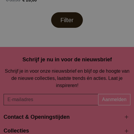
€ 28,00
€ 55,99
Filter
Schrijf je nu in voor de nieuwsbrief
Schrijf je in voor onze nieuwsbrief en blijf op de hoogte van
de nieuwe collecties, laatste trends én acties. Laat je
inspireren!
Aanmelden
Contact & Openingstijden
Langestraat 94-96
Collecties