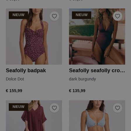
NIEUW
NIEUW
Seafolly badpak
Seafolly seafolly cross back badpak
Dolce Dot
dark burgundy
€ 155,99
€ 135,99
NIEUW