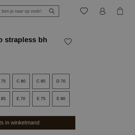
o strapless bh
 75
C 80
C 85
D 70
 85
E 70
E 75
E 80
ts in winkelmand