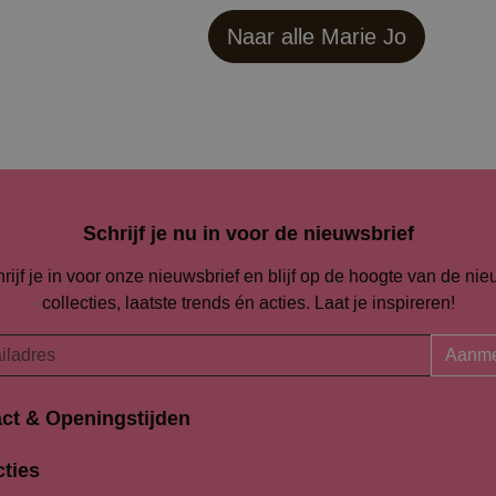
Naar alle
Marie Jo
Schrijf je nu in voor de nieuwsbrief
rijf je in voor onze nieuwsbrief en blijf op de hoogte van de ni
collecties, laatste trends én acties. Laat je inspireren!
Aanme
ct & Openingstijden
Openingstijden
traat 94-96
cties
Maandag
K Amersfoort
13:00 