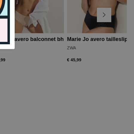
ie Jo avero balconnet bh
Marie Jo avero tailleslip
ZWA
,99
€ 45,99