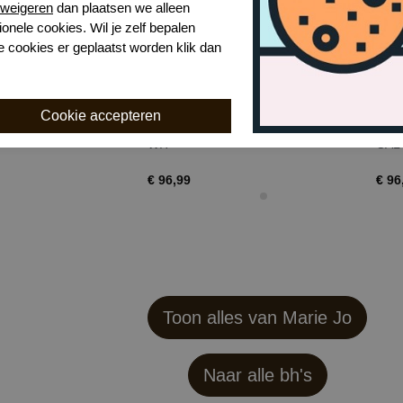
weigeren
dan plaatsen we alleen
ionele cookies. Wil je zelf bepalen
e cookies er geplaatst worden klik dan
vero hipster
Marie Jo avero strapless bh
Mar
WIT
CAL
€ 96,99
€ 96
Toon alles van Marie Jo
Naar alle bh's