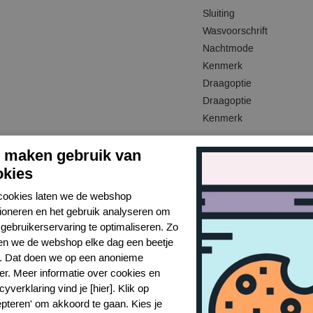
Sluiting
Wasvoorschrift
Nachtmode
Kenmerk
Draagoptie
Draagoptie
Kenmerk
j maken gebruik van
okies
Gerelateerde producten
cookies laten we de webshop
tioneren en het gebruik analyseren om
gebruikerservaring te optimaliseren. Zo
n we de webshop elke dag een beetje
r. Dat doen we op een anonieme
er. Meer informatie over cookies en
cyverklaring vind je [hier]. Klik op
epteren' om akkoord te gaan. Kies je