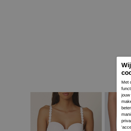
Wi
co
Met 
func
jouw 
make
bete
mani
priva
'acc