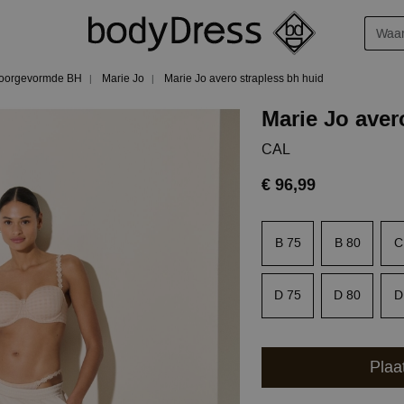
oorgevormde BH
Marie Jo
Marie Jo avero strapless bh huid
Marie Jo aver
CAL
€ 96,99
B 75
B 80
C
D 75
D 80
D
Plaa