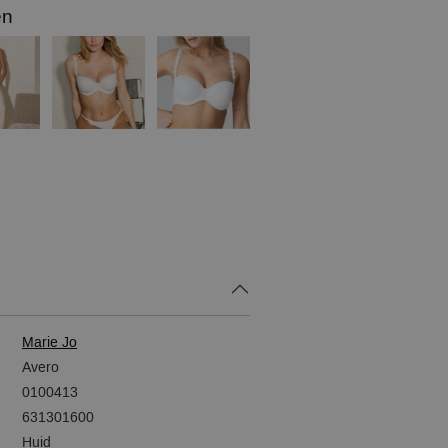
en
Marie Jo
Avero
0100413
631301600
Huid