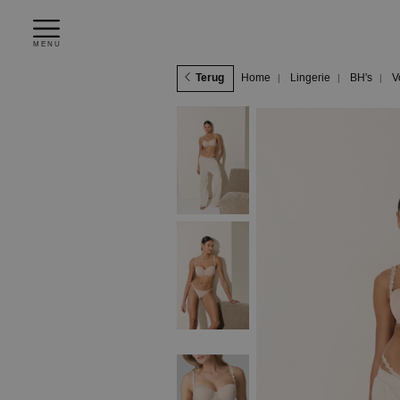
MENU
Terug
Home
Lingerie
BH's
V