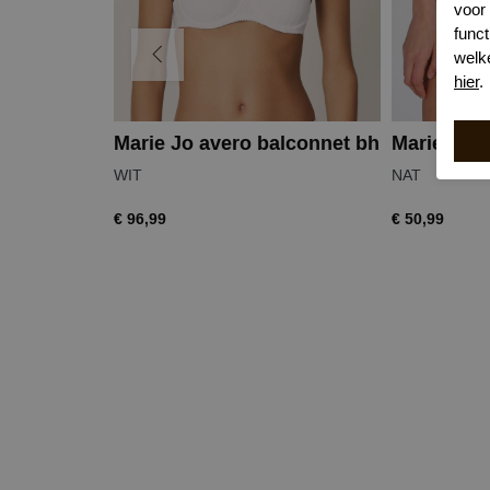
voor
funct
welk
hier
.
Marie Jo avero balconnet bh
Marie Jo a
WIT
NAT
€ 96,99
€ 50,99