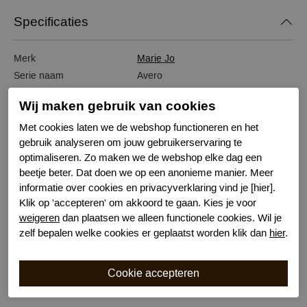
Specificaties
Merk
Marie Jo
Serie naam
Avero
Leveranciercode
0100413
Wij maken gebruik van cookies
Bestelcode
631301601
Met cookies laten we de webshop functioneren en het
Kleur
Champagne
gebruik analyseren om jouw gebruikerservaring te
Sluiting
Haaksluiting
optimaliseren. Zo maken we de webshop elke dag een
Wasvoorschrift
handwas
beetje beter. Dat doen we op een anonieme manier. Meer
Nachtmode
Verstelbare bandjes
informatie over cookies en privacyverklaring vind je [hier].
Kenmerk
Voorgevormd met beugel
Klik op 'accepteren' om akkoord te gaan. Kies je voor
Draagoptie
Halter
weigeren
dan plaatsen we alleen functionele cookies. Wil je
Draagoptie
Strapless
zelf bepalen welke cookies er geplaatst worden klik dan
hier
.
Bewuste Keuze!
Kenmerk