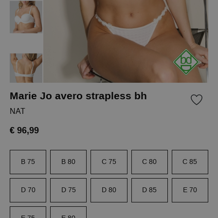
Marie Jo avero strapless bh
NAT
€ 96,99
B 75
B 80
C 75
C 80
C 85
D 70
D 75
D 80
D 85
E 70