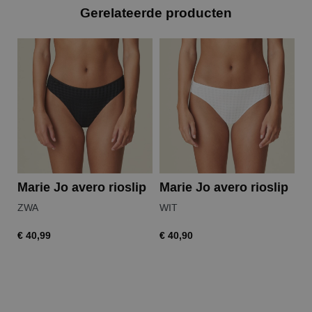
Gerelateerde producten
Marie Jo avero rioslip
Marie Jo avero rioslip
ZWA
WIT
W
€ 40,99
€ 40,90
€ 