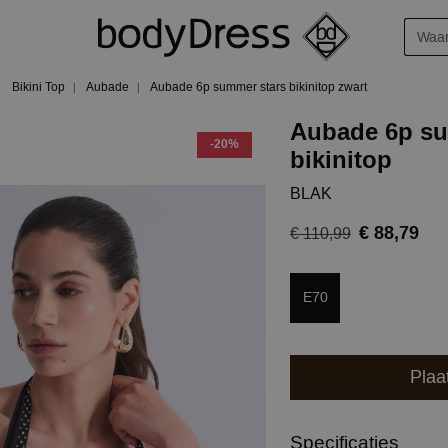
Bikini Top
Aubade
Aubade 6p summer stars bikinitop zwart
Aubade 6p su
-20%
bikinitop
BLAK
€ 88,79
€ 110,99
E70
Plaa
Specificaties