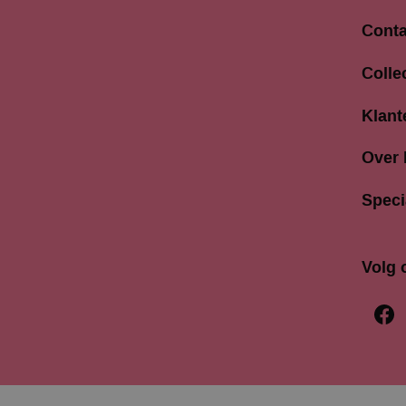
Conta
Langes
Colle
3811 A
033 4
Klant
info@b
Over
Speci
Volg 