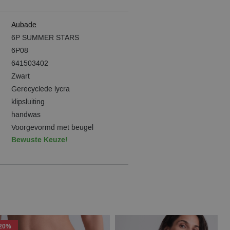
Aubade
6P SUMMER STARS
6P08
641503402
Zwart
Gerecyclede lycra
klipsluiting
handwas
Voorgevormd met beugel
Bewuste Keuze!
-20%