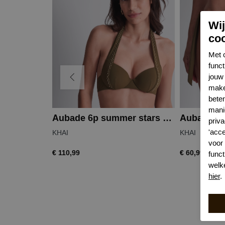
Wi
co
Met 
func
jouw 
make
bete
mani
Aubade 6p summer stars bikinitop
priva
'acc
KHAI
KHAI
voor
€ 110,99
€ 60,99
funct
welk
hier
.