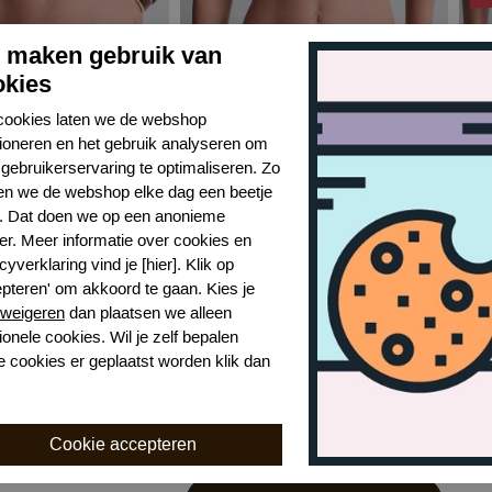
j maken gebruik van
okies
cookies laten we de webshop
tioneren en het gebruik analyseren om
gebruikerservaring te optimaliseren. Zo
n we de webshop elke dag een beetje
r. Dat doen we op een anonieme
er. Meer informatie over cookies en
Aubade 6p summer stars bikinislip
Aubade 6p summer stars bikinislip
cyverklaring vind je [hier]. Klik op
epteren' om akkoord te gaan. Kies je
KHAI
BLA
weigeren
dan plaatsen we alleen
€ 60,99
€ 60
ionele cookies. Wil je zelf bepalen
e cookies er geplaatst worden klik dan