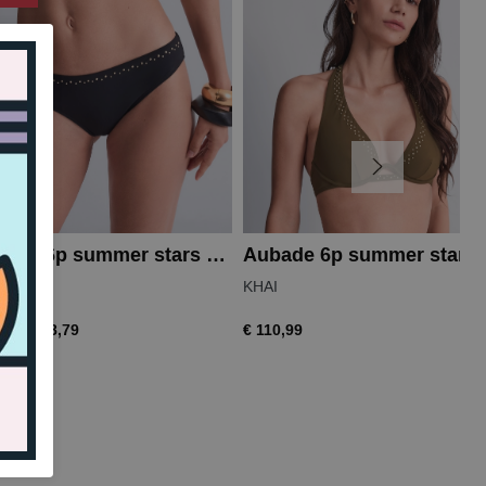
Aubade 6p summer stars bikinislip
Aubade 
K
KHAI
€ 48,79
€ 110,99
,99