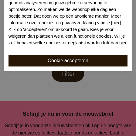
gebruik analyseren om jouw gebruikerservaring te
optimaliseren. Zo maken we de webshop elke dag een
beetje beter. Dat doen we op een anonieme manier. Meer
informatie over cookies en privacyverklaring vind je [hier].
Klik op 'accepteren' om akkoord te gaan. Kies je voor
David morena tas
Pia Rossini citrus bag
weigeren
dan plaatsen we alleen functionele cookies. Wil je
MLT
NAT
zelf bepalen welke cookies er geplaatst worden klik dan
hier
.
€ 69,99
€ 59,99
Filter
Schrijf je nu in voor de nieuwsbrief
Schrijf je in voor onze nieuwsbrief en blijf op de hoogte van
de nieuwe collecties, laatste trends én acties. Laat je