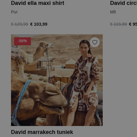
David ella maxi shirt
David circ
Pur
Mlt
€ 103,99
€ 9
€ 129,99
€ 119,99
-50%
David marrakech tuniek