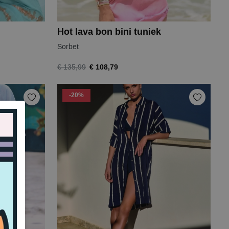
Hot lava bon bini tuniek
Sorbet
€ 108,79
€ 135,99
-20%