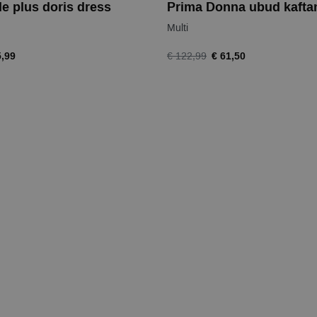
le plus doris dress
Prima Donna ubud kafta
Multi
5,99
€ 61,50
€ 122,99