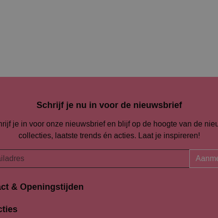
Schrijf je nu in voor de nieuwsbrief
rijf je in voor onze nieuwsbrief en blijf op de hoogte van de ni
collecties, laatste trends én acties. Laat je inspireren!
Aanme
ct & Openingstijden
Openingstijden
traat 94-96
cties