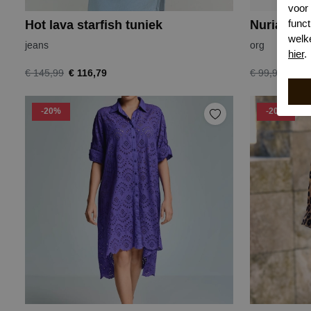
voor
funct
Hot lava starfish tuniek
Nuria Ferr
welk
jeans
org
hier
.
€ 116,79
€ 79
€ 145,99
€ 99,99
-20%
-20%