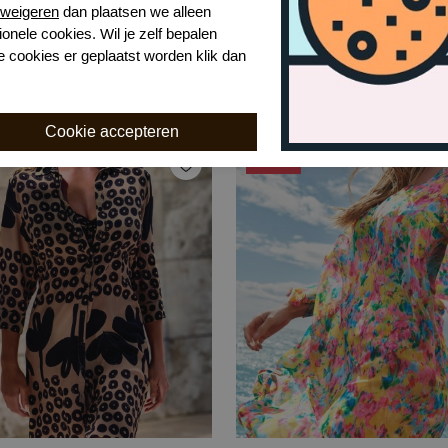
weigeren
dan plaatsen we alleen
ionele cookies. Wil je zelf bepalen
er fauna tuniek
David margot maxi kafta
e cookies er geplaatst worden klik dan
liglu
,99
€ 111,99
€ 139,99
-50%