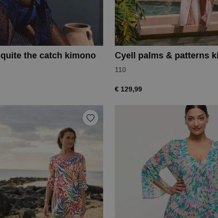
 quite the catch kimono
Cyell palms & patterns 
110
€ 129,99