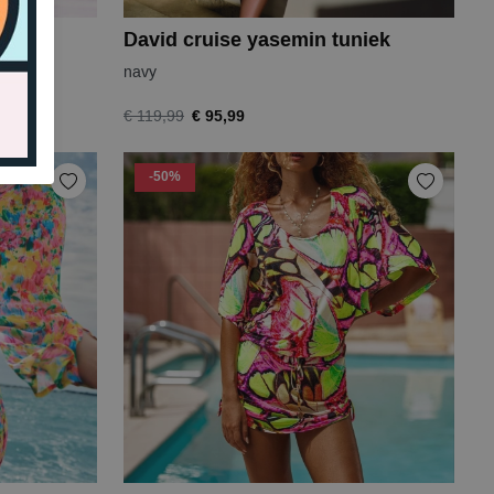
n
David cruise yasemin tuniek
navy
€ 95,99
€ 119,99
-50%