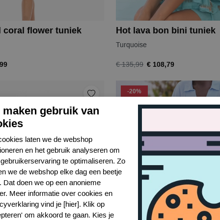
 coral flower tuniek
Hot lava bon bini tuniek
Turquoise
,99
€ 108,79
€ 135,99
-20%
j maken gebruik van
okies
cookies laten we de webshop
tioneren en het gebruik analyseren om
gebruikerservaring te optimaliseren. Zo
n we de webshop elke dag een beetje
r. Dat doen we op een anonieme
er. Meer informatie over cookies en
cyverklaring vind je [hier]. Klik op
epteren' om akkoord te gaan. Kies je