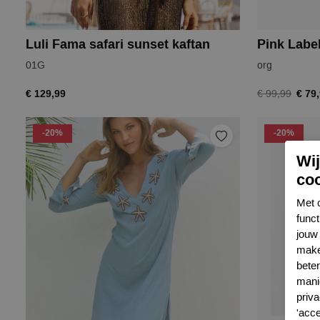
Luli Fama safari sunset kaftan
Pink Label
01G
org
€ 129,99
€ 79
€ 99,99
-20%
-20%
Wi
co
Met 
func
jouw 
make
bete
mani
priva
'acc