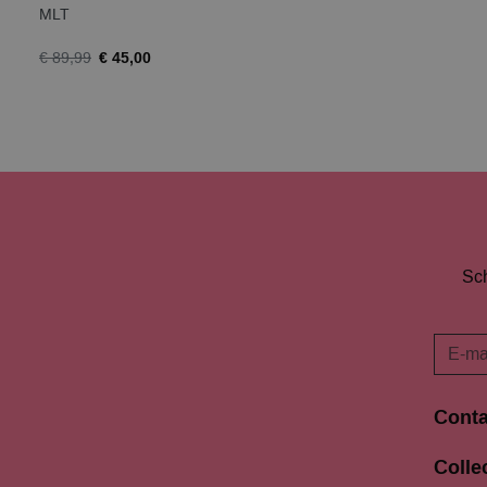
MLT
€ 45,00
€ 89,99
Sch
Conta
Langes
Colle