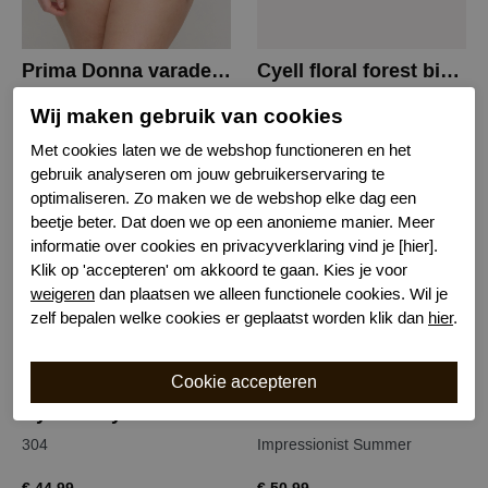
Prima Donna varadeo bikini slip
Cyell floral forest bikinislip
Bright Tropics
702
Wij maken gebruik van cookies
€ 50,99
€ 49,99
Met cookies laten we de webshop functioneren en het
gebruik analyseren om jouw gebruikerservaring te
optimaliseren. Zo maken we de webshop elke dag een
beetje beter. Dat doen we op een anonieme manier. Meer
informatie over cookies en privacyverklaring vind je [hier].
Klik op 'accepteren' om akkoord te gaan. Kies je voor
weigeren
dan plaatsen we alleen functionele cookies. Wil je
zelf bepalen welke cookies er geplaatst worden klik dan
hier
.
Cyell rusty rose bikinislip
Prima Donna douala bikini slip
304
Impressionist Summer