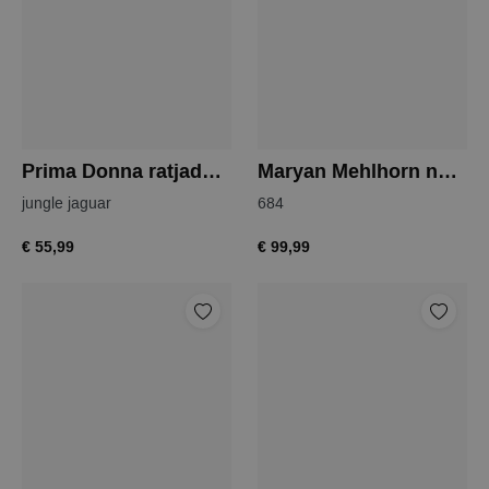
Prima Donna ratjada bikini slip
Maryan Mehlhorn nomade slip
jungle jaguar
684
€ 55,99
€ 99,99