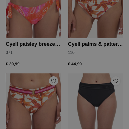
Cyell paisley breeze bikinislip
Cyell palms & patterns bikinislip
371
110
€ 39,99
€ 44,99