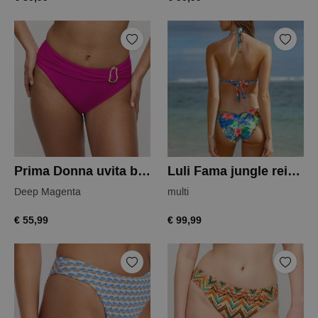
Prima Donna uvita bikini slip
Luli Fama jungle reign slip
Deep Magenta
multi
€ 55,99
€ 99,99