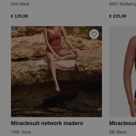
006 black
MBY Mulberr
€ 129,99
€ 235,99
Miraclesuit network madero
Miraclesu
TRR Terra
Blk Black