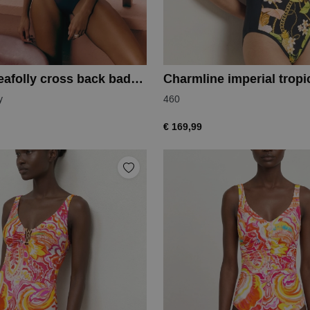
Seafolly seafolly cross back badpak
Charmline imperial trop
y
460
€ 169,99