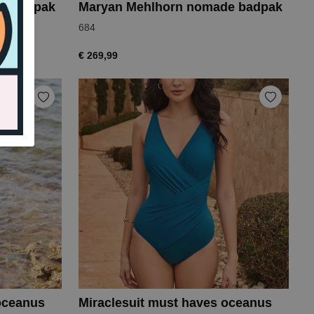
e badpak
Maryan Mehlhorn nomade badpak
684
€ 269,99
oceanus
Miraclesuit must haves oceanus