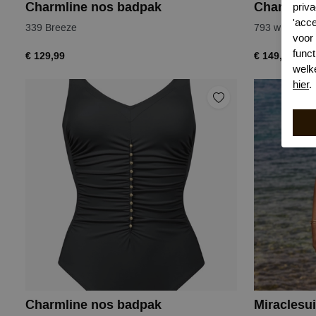
Charmline nos badpak
Charmline
priva
'acc
339 Breeze
793 white-na
voor
funct
€ 129,99
€ 149,99
welk
hier
.
Charmline nos badpak
Miraclesui