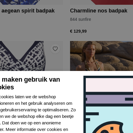
 aegean spirit badpak
Charmline nos badpak
844 sunfire
€ 129,99
j maken gebruik van
okies
cookies laten we de webshop
tioneren en het gebruik analyseren om
gebruikerservaring te optimaliseren. Zo
n we de webshop elke dag een beetje
r. Dat doen we op een anonieme
er. Meer informatie over cookies en