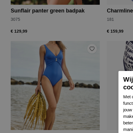
Sunflair panter green badpak
Charmline
3075
181
€ 129,99
€ 159,99
Wi
co
Met 
func
jouw 
make
bete
mani