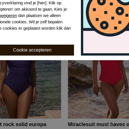
 modern marina badpak
Maryan Mehlhorn nomad
cyverklaring vind je [hier]. Klik op
epteren' om akkoord te gaan. Kies je
vy
684
weigeren
dan plaatsen we alleen
ionele cookies. Wil je zelf bepalen
€ 249,99
e cookies er geplaatst worden klik dan
t rock solid europa
Miraclesuit must haves 