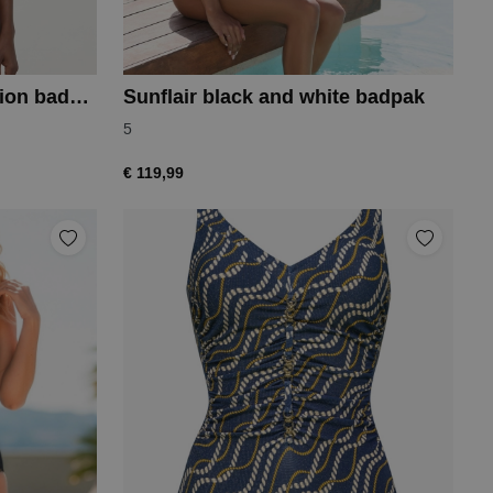
Charmline summer infusion badpak
Sunflair black and white badpak
5
€ 119,99