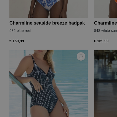
Charmline seaside breeze badpak
532 blue reef
848 white su
€ 169,99
€ 169,99