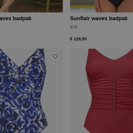
waves badpak
Sunflair waves badpak
975
€ 129,99