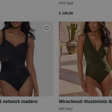
y
PPP Red
€ 199,99
it network madero
Miraclesuit illusionists i
NRI Nori