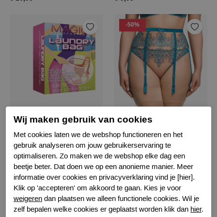
-50%
Magic laundry bag
dita von teese fortunia jarretel
Wij maken gebruik van cookies
White
Mosaic
Met cookies laten we de webshop functioneren en het
gebruik analyseren om jouw gebruikerservaring te
€ 12,99
€ 58,00
€ 115,99
optimaliseren. Zo maken we de webshop elke dag een
beetje beter. Dat doen we op een anonieme manier. Meer
informatie over cookies en privacyverklaring vind je [hier].
Filter
Klik op 'accepteren' om akkoord te gaan. Kies je voor
weigeren
dan plaatsen we alleen functionele cookies. Wil je
zelf bepalen welke cookies er geplaatst worden klik dan
hier
.