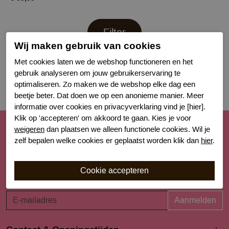
Filter
Wij maken gebruik van cookies
Met cookies laten we de webshop functioneren en het
gebruik analyseren om jouw gebruikerservaring te
optimaliseren. Zo maken we de webshop elke dag een
beetje beter. Dat doen we op een anonieme manier. Meer
informatie over cookies en privacyverklaring vind je [hier].
Klik op 'accepteren' om akkoord te gaan. Kies je voor
weigeren
dan plaatsen we alleen functionele cookies. Wil je
Schrijf je nu in voor de nieuwsbrief
zelf bepalen welke cookies er geplaatst worden klik dan
hier
.
Schrijf je in voor onze nieuwsbrief en blijf op de hoogte van
de nieuwe collecties, laatste trends én acties. Laat je
inspireren!
Aanmelden