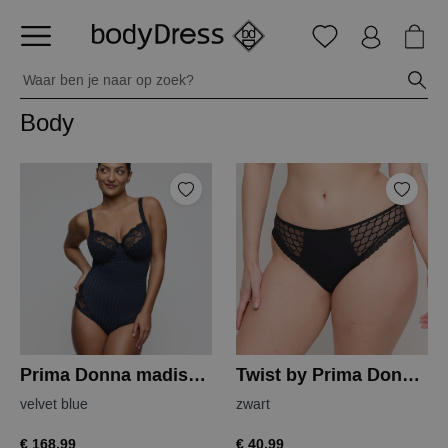
Body
Prima Donna madison body
Twist by Prima Donna nako slip
velvet blue
zwart
€ 168,99
€ 40,99