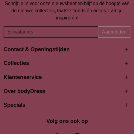
Schrijf je in voor onze nieuwsbrief en blijf op de hoogte van
de nieuwe collecties, laatste trends én acties. Laat je
inspireren!
Aanmelden
Contact & Openingstijden
Langestraat 94-96
Collecties
3811 AK Amersfoort
033 4690704
Klantenservice
info@bodydress.nl
Over bodyDress
Openingstijden
Maandag
Specials
13:00 - 17:30
Dinsdag
9:30 - 17:30
Woensdag
9.30 - 17.30
Volg ons ook op
Donderdag
9:30 - 17.30