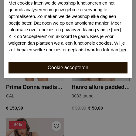
ZWA
NAT
Met cookies laten we de webshop functioneren en het
gebruik analyseren om jouw gebruikerservaring te
€ 153,99
€ 153,99
optimaliseren. Zo maken we de webshop elke dag een
beetje beter. Dat doen we op een anonieme manier. Meer
informatie over cookies en privacyverklaring vind je [hier].
-50%
Klik op 'accepteren' om akkoord te gaan. Kies je voor
weigeren
dan plaatsen we alleen functionele cookies. Wil je
zelf bepalen welke cookies er geplaatst worden klik dan
hier
.
Prima Donna madison body
Hanro allure padded bra camisole
CAL
3083 taupe
€ 153,99
€ 50,00
€ 99,99
-50%