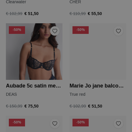
Clearwater
CHER
€ 51,50
€ 55,50
€ 102,99
€ 110,99
-50%
-50%
Aubade 5c satin memories balconnet
Marie Jo jane balconnet bh
DEAS
True red
€ 75,50
€ 51,50
€ 150,99
€ 102,99
-50%
-50%