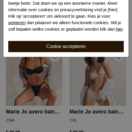
beetje beter. Dat doen we op een anonieme manier. Meer
informatie over cookies en privacyverklaring vind je [hier].
Klik op 'accepteren' om akkoord te gaan. Kies je voor
Marie Jo jane balconnet bh
Marie Jo jane balconnet bh
weigeren
dan plaatsen we alleen functionele cookies. Wil je
ZWA
NAT
zelf bepalen welke cookies er geplaatst worden klik dan
hier
.
€ 102,99
€ 102,99
Marie Jo avero balconnet bh
Marie Jo avero balconnet bh
ZWA
CAL