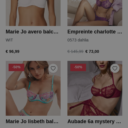
Marie Jo avero balconnet bh
Empreinte charlotte balconette bh
WIT
0573 dahlia
€ 96,99
€ 73,00
€ 145,99
-50%
-50%
Marie Jo lisbeth balconnet
Aubade 6a mystery of love balconet