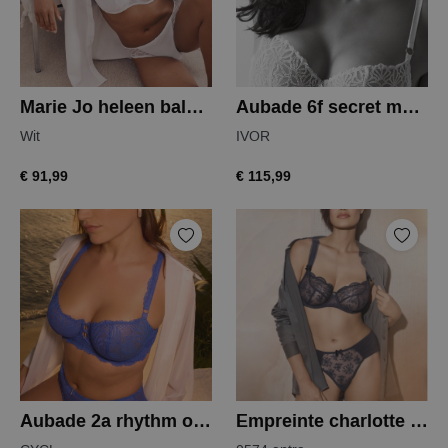
Marie Jo heleen balconnet
Aubade 6f secret memories balconet
Wit
IVOR
€ 91,99
€ 115,99
Aubade 2a rhythm of desire balconet
Empreinte charlotte balconette bh