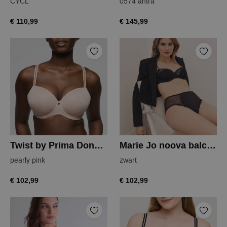
CYCL
0574 antra
€ 110,99
€ 145,99
Twist by Prima Donna briana balconnet
Marie Jo noova balconnet
pearly pink
zwart
€ 102,99
€ 102,99