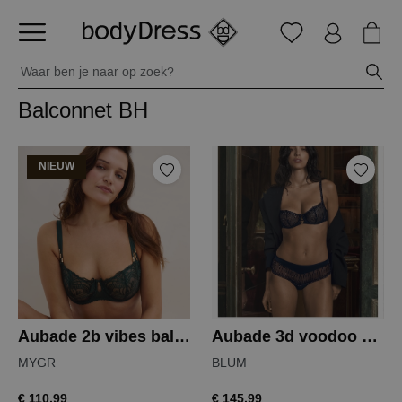
Balconnet BH
NIEUW
Aubade 2b vibes balconette
Aubade 3d voodoo kiss balconette
MYGR
BLUM
€ 110,99
€ 145,99