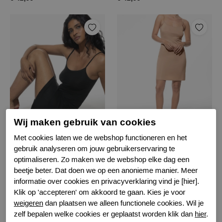
Mey onderjurk bodydress
Mey onderjurk bodydress
Wij maken gebruik van cookies
Zwart-2024
Huid 2024
Met cookies laten we de webshop functioneren en het
gebruik analyseren om jouw gebruikerservaring te
€ 62,99
€ 62,99
optimaliseren. Zo maken we de webshop elke dag een
beetje beter. Dat doen we op een anonieme manier. Meer
informatie over cookies en privacyverklaring vind je [hier].
Filter
Klik op 'accepteren' om akkoord te gaan. Kies je voor
weigeren
dan plaatsen we alleen functionele cookies. Wil je
zelf bepalen welke cookies er geplaatst worden klik dan
hier
.