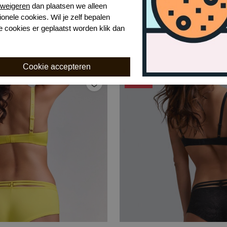
weigeren
dan plaatsen we alleen
ionele cookies. Wil je zelf bepalen
Marlies Dekkers dame de paris hipster
e cookies er geplaatst worden klik dan
 g
pristine
,00
€ 27,48
€ 54,95
-50%