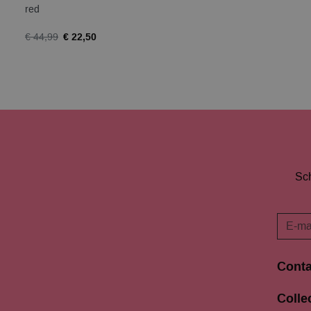
red
€ 22,50
€ 44,99
Sch
Conta
Langes
Colle