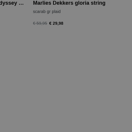
Marlies Dekkers space odyssey short
Marlies Dekkers gloria string
scarab gr plaid
€ 29,98
€ 59,95