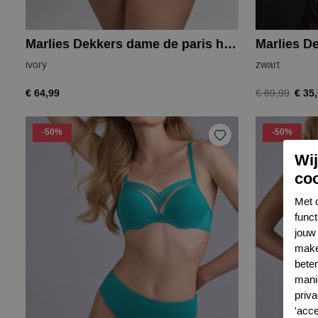
Marlies Dekkers dame de paris highwaist
Marlies D
ivory
zwart
€ 64,99
€ 35
€ 69,99
-50%
-50%
Wi
co
Met 
func
jouw 
make
bete
mani
priva
'acc