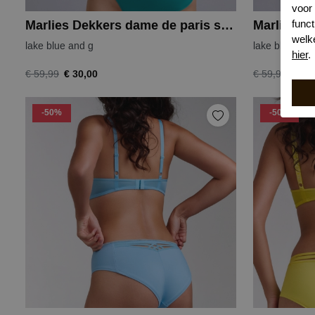
voor
funct
Marlies Dekkers dame de paris string
welk
lake blue and g
lake blue and
hier
.
€ 30,00
€ 30
€ 59,99
€ 59,99
-50%
-50%