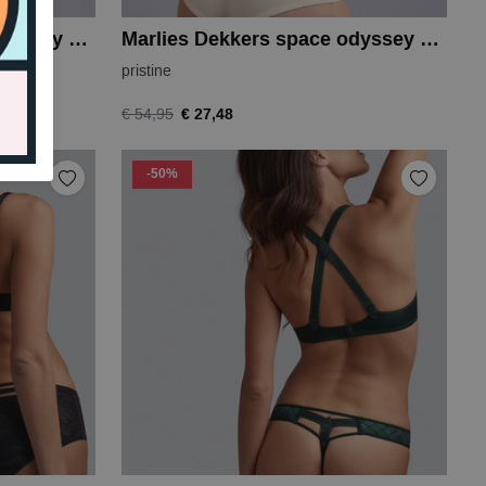
Marlies Dekkers space odyssey string
Marlies Dekkers space odyssey shorts
pristine
€ 27,48
€ 54,95
-50%