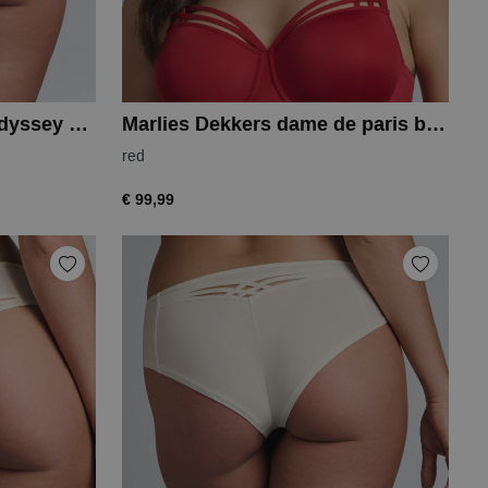
Marlies Dekkers space odyssey short
Marlies Dekkers dame de paris balcony
red
€ 99,99