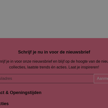
Schrijf je nu in voor de nieuwsbrief
rijf je in voor onze nieuwsbrief en blijf op de hoogte van de ni
collecties, laatste trends én acties. Laat je inspireren!
Aanme
ct & Openingstijden
Openingstijden
traat 94-96
cties