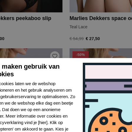
ekkers peekaboo slip
Teal Lace
,00
€ 27,50
€ 54,99
-50%
j maken gebruik van
okies
cookies laten we de webshop
tioneren en het gebruik analyseren om
gebruikerservaring te optimaliseren. Zo
n we de webshop elke dag een beetje
r. Dat doen we op een anonieme
er. Meer informatie over cookies en
cyverklaring vind je [hier]. Klik op
epteren' om akkoord te gaan. Kies je