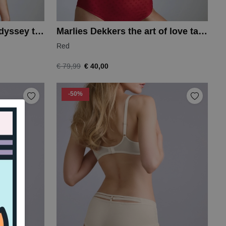
Marlies Dekkers space odyssey thong
Marlies Dekkers the art of love taille
Red
€ 40,00
€ 79,99
-50%