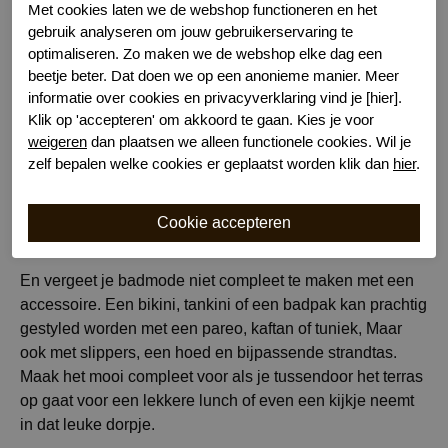
Met cookies laten we de webshop functioneren en het
gebruik analyseren om jouw gebruikerservaring te
optimaliseren. Zo maken we de webshop elke dag een
Of een badpak! We merkten vorig jaar al dat het badpak
beetje beter. Dat doen we op een anonieme manier. Meer
weer helemaal hot is. Het suffe imago van het badpak is
informatie over cookies en privacyverklaring vind je [hier].
door de diverse coole prints en trendy modellen voorgoed
Klik op 'accepteren' om akkoord te gaan. Kies je voor
verleden tijd. Er is nu een groot assortiment prachtige
weigeren
dan plaatsen we alleen functionele cookies. Wil je
corrigerende, geprinte, sportieve en stylistische
zelf bepalen welke cookies er geplaatst worden klik dan
hier
.
badpakken. Kijk in aanvulling op een bikini of tankini dit
jaar dus ook zeker naar een mooi badpak!
En vergeet je badmode niet compleet te maken met een
accessoire. Een bikini, tankini of een badpak kan prachtig
gestyled worden met een pareo, kaftan of tuniek, Maar
ook met slippers, een hoed en bijpassende strandtas.
Maak het mooi compleet voor als je tussendoor het terras
op gaat voor een lekkere lunch of even een kijkje neemt
in dat leuke dorpje.