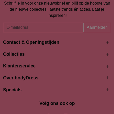
Schrijf je in voor onze nieuwsbrief en blijf op de hoogte van
de nieuwe collecties, laatste trends én acties. Laat je
inspireren!
Aanmelden
Contact & Openingstijden
Langestraat 94-96
Collecties
3811 AK Amersfoort
033 4690704
Klantenservice
info@bodydress.nl
Over bodyDress
Openingstijden
Maandag
Specials
13:00 - 17:30
Dinsdag
9:30 - 17:30
Woensdag
9.30 - 17.30
Volg ons ook op
Donderdag
9:30 - 17.30