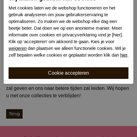
- Naturel kleuren zoals champagne en wit, wat uiting
Met cookies laten we de webshop functioneren en het
gebruik analyseren om jouw gebruikerservaring te
geeft aan focus, verlichting en rust.
optimaliseren. Zo maken we de webshop elke dag een
- En naarmate het seizoen vordert zal de collectie steeds
beetje beter. Dat doen we op een anonieme manier. Meer
warmer worden en zien we meer roze en rood tinten. Dit
informatie over cookies en privacyverklaring vind je [hier].
Klik op 'accepteren' om akkoord te gaan. Kies je voor
geeft warmte en een romantische touch aan het geheel.
weigeren
dan plaatsen we alleen functionele cookies. Wil je
Uiteraard geeft de natuur ons dit seizoen ook een
zelf bepalen welke cookies er geplaatst worden klik dan
hier
.
verscheidenheid aan vele kleuren. Felle kleuren en
vooral ook vrolijke bloemen prints.
Wij kijken uit naar dit seizoen dat ons energie en vreugde
zal geven en ons naar betere tijden zal leiden. Wij hopen
u met onze collecties te verblijden!
Terug