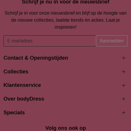
Schrijf je nu in voor de nieuwsbrief
Schrijf je in voor onze nieuwsbrief en blijf op de hoogte van
de nieuwe collecties, laatste trends én acties. Laat je
inspireren!
Aanmelden
Contact & Openingstijden
Langestraat 94-96
Collecties
3811 AK Amersfoort
033 4690704
Klantenservice
info@bodydress.nl
Over bodyDress
Openingstijden
Maandag
Specials
13:00 - 17:30
Dinsdag
9:30 - 17:30
Woensdag
9.30 - 17.30
Volg ons ook op