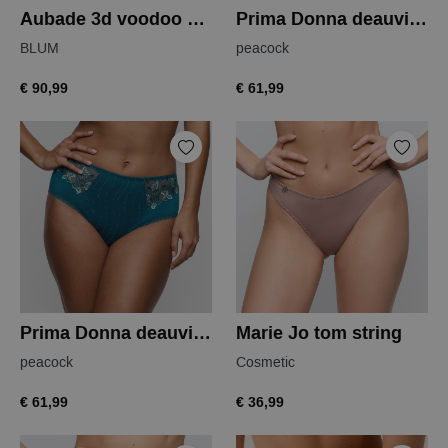
Aubade 3d voodoo kiss italiaanse slip
Prima Donna deauville string
BLUM
peacock
€ 90,99
€ 61,99
Prima Donna deauville tailleslip
Marie Jo tom string
peacock
Cosmetic
€ 61,99
€ 36,99