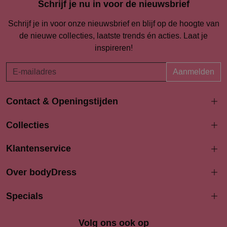
Schrijf je nu in voor de nieuwsbrief
Schrijf je in voor onze nieuwsbrief en blijf op de hoogte van
de nieuwe collecties, laatste trends én acties. Laat je
inspireren!
Aanmelden
Contact & Openingstijden
Langestraat 94-96
Collecties
3811 AK Amersfoort
033 4690704
Klantenservice
info@bodydress.nl
Over bodyDress
Openingstijden
Maandag
Specials
13:00 - 17:30
Dinsdag
9:30 - 17:30
Woensdag
9.30 - 17.30
Volg ons ook op