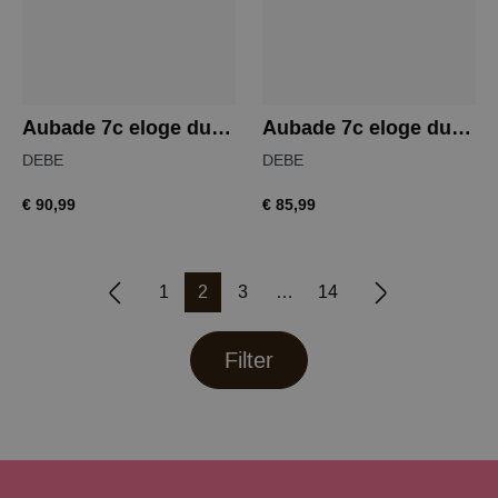
Aubade 7c eloge du desir hipster
Aubade 7c eloge du desir slip
DEBE
DEBE
€ 90,99
€ 85,99
1
2
3
14
Filter