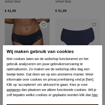
velvet blue
velvet blue
€ 41,99
€ 51,99
Wij maken gebruik van cookies
Met cookies laten we de webshop functioneren en het
gebruik analyseren om jouw gebruikerservaring te
Prima Donna madison hipster
Marie Jo soft studio string
optimaliseren. Zo maken we de webshop elke dag een
beetje beter. Dat doen we op een anonieme manier. Meer
velvet blue
velvet blue
informatie over cookies en privacyverklaring vind je [hier].
€ 46,99
€ 30,99
Klik op 'accepteren' om akkoord te gaan. Kies je voor
weigeren
dan plaatsen we alleen functionele cookies. Wil je
zelf bepalen welke cookies er geplaatst worden klik dan
hier
.