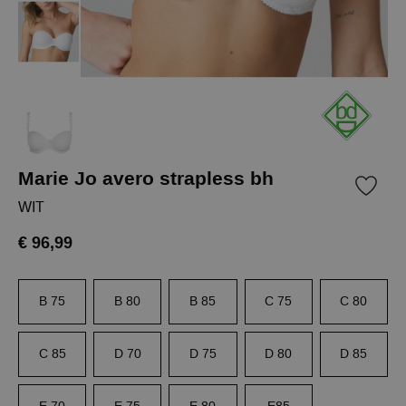
Marie Jo avero strapless bh
WIT
€ 96,99
B 75
B 80
B 85
C 75
C 80
C 85
D 70
D 75
D 80
D 85