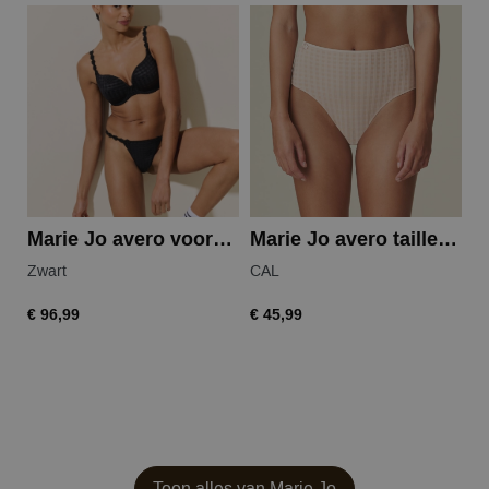
Marie Jo avero voorgevormde bh
Marie Jo avero tailleslip
Zwart
CAL
N
€ 96,99
€ 45,99
€ 
Toon alles van Marie Jo