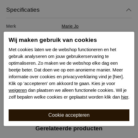
Specificaties
Merk
Marie Jo
Serie naam
Avero
Wij maken gebruik van cookies
Leveranciercode
0100413
Met cookies laten we de webshop functioneren en het
Bestelcode
631301602
gebruik analyseren om jouw gebruikerservaring te
Kleur
Wit
optimaliseren. Zo maken we de webshop elke dag een
Wasvoorschrift
handwas
beetje beter. Dat doen we op een anonieme manier. Meer
Kenmerk
Voorgevormd met beugel
informatie over cookies en privacyverklaring vind je [hier].
Draagoptie
Halter
Klik op 'accepteren' om akkoord te gaan. Kies je voor
Draagoptie
Strapless
weigeren
dan plaatsen we alleen functionele cookies. Wil je
Bewuste Keuze!
Kenmerk
zelf bepalen welke cookies er geplaatst worden klik dan
hier
.
Gerelateerde producten