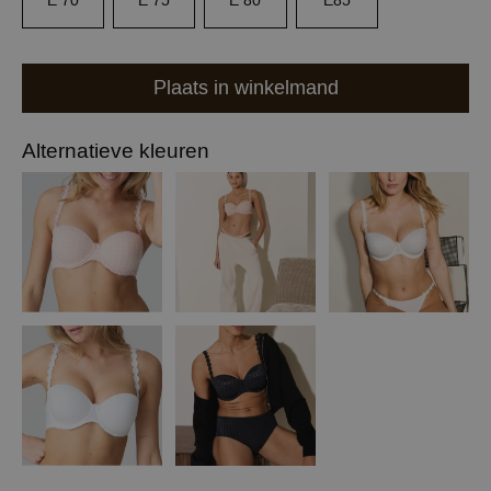
E 70
E 75
E 80
E85
Plaats in winkelmand
Alternatieve kleuren