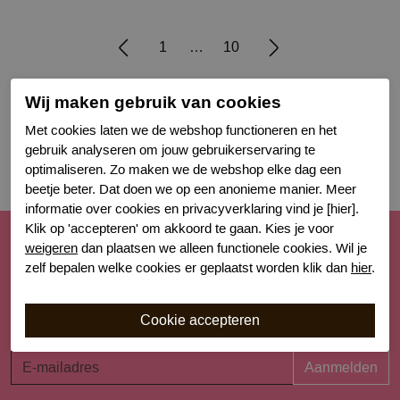
1
10
Wij maken gebruik van cookies
Filter
Met cookies laten we de webshop functioneren en het
gebruik analyseren om jouw gebruikerservaring te
optimaliseren. Zo maken we de webshop elke dag een
beetje beter. Dat doen we op een anonieme manier. Meer
informatie over cookies en privacyverklaring vind je [hier].
Klik op 'accepteren' om akkoord te gaan. Kies je voor
Schrijf je nu in voor de nieuwsbrief
weigeren
dan plaatsen we alleen functionele cookies. Wil je
zelf bepalen welke cookies er geplaatst worden klik dan
hier
.
Schrijf je in voor onze nieuwsbrief en blijf op de hoogte van
de nieuwe collecties, laatste trends én acties. Laat je
inspireren!
Aanmelden