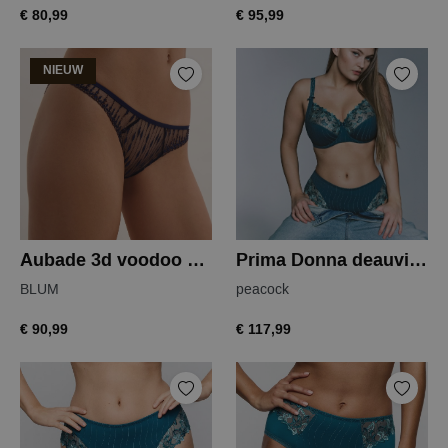
€ 80,99
€ 95,99
NIEUW
Aubade 3d voodoo kiss italiaanse slip
Prima Donna deauville beugel bh
BLUM
peacock
€ 90,99
€ 117,99