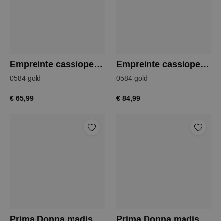
Empreinte cassiopee string
Empreinte cassiopee tailleslip
0584 gold
0584 gold
€ 65,99
€ 84,99
Prima Donna madison beugel bh
Prima Donna madison voorgevormde bh