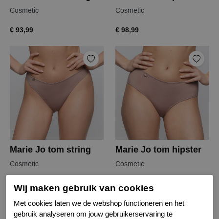
Cosmetic
Cosmetic
€ 93,99
€ 98,99
Marie Jo tom string
Marie Jo tom hipster
Cosmetic
Cosmetic
€ 36,99
€ 41,99
Wij maken gebruik van cookies
Met cookies laten we de webshop functioneren en het
gebruik analyseren om jouw gebruikerservaring te