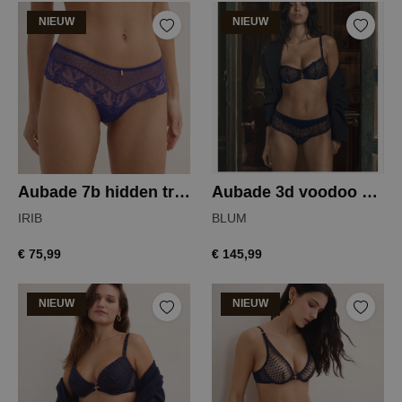
NIEUW
NIEUW
Aubade 7b hidden treasure hipster
Aubade 3d voodoo kiss balconette
IRIB
BLUM
€ 75,99
€ 145,99
NIEUW
NIEUW